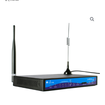
Starship
412
quantity